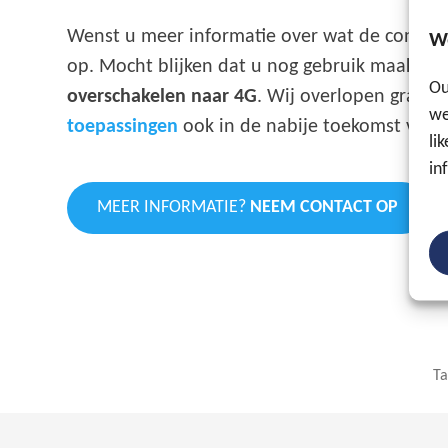
Wenst u meer informatie over wat de concrete
W
op. Mocht blijken dat u nog gebruik maakt v
Ou
overschakelen naar 4G
. Wij overlopen graag
we
toepassingen
ook in de nabije toekomst vlekk
li
in
MEER INFORMATIE?
NEEM CONTACT OP
T