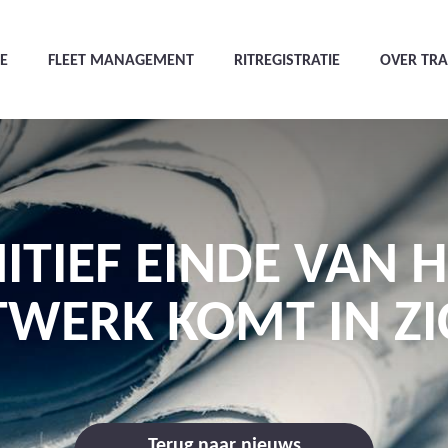
E
FLEET MANAGEMENT
RITREGISTRATIE
OVER TR
ITIEF EINDE VAN 
TWERK KOMT IN ZI
Terug naar nieuws