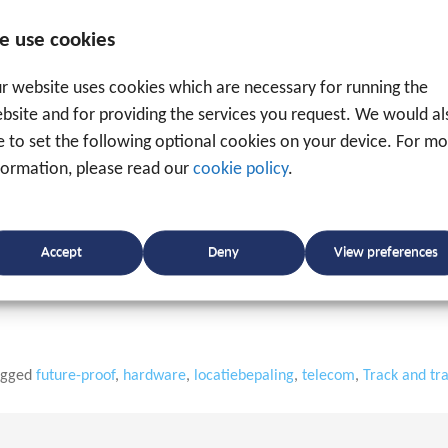
 impact van de op stapel staande wijzigingen is op u
e use cookies
an 2G hardware, dan zullen wij u sowieso aanraden om
r website uses cookies which are necessary for running the
 even samen met u de verschillende mogelijkheden om
bsite and for providing the services you request. We would al
eloos blijven werken.
ke to set the following optional cookies on your device. For m
formation, please read our
cookie policy
.
Accept
Deny
View preferences
agged
future-proof
,
hardware
,
locatiebepaling
,
telecom
,
Track and tr