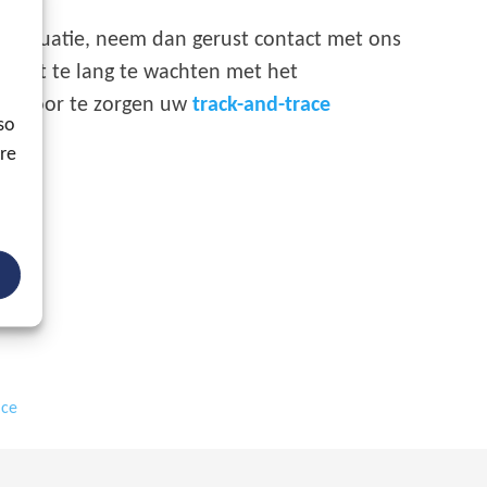
w situatie, neem dan gerust contact met ons
 niet te lang te wachten met het
 ervoor te zorgen uw
track-and-trace
so
ore
ace