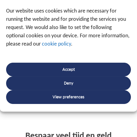
Our website uses cookies which are necessary for
running the website and for providing the services you
request. We would also like to set the following
Alles in realtime
optional cookies on your device. For more information,
Op pc, tablet of smartphone
please read our
cookie policy
.
U raadpleegt onmiddellijk alle gewenste
Accept
informatie op tabellen, grafieken, kaarten, …
Deny
View preferences
VRAAG NAAR UW VOORSTEL
Bespaar veel tijd en geld