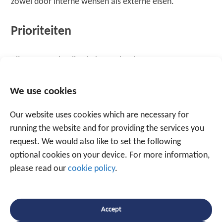
zowel door interne wensen als externe eisen.
Prioriteiten
Bij procesoptimalisatie kunt u het best voorrang geven
aan het aspect waar uw onderneming de grootste
meerwaarde kan uithalen. Start met de processen aan
We use cookies
te passen aan uw doelstellingen. Via uw ERP systeem
kunt u alle informatie over de procesprestaties
Our website uses cookies which are necessary for
verzamelen en gebruiken voor uw project.
running the website and for providing the services you
request. We would also like to set the following
optional cookies on your device. For more information,
Doelgericht
please read our
cookie policy
.
Ga doelgericht te werk en simuleer de gewenste
situatie. Hierdoor krijgt u een direct inzicht als de
Accept
nieuwe processen end-to-end het gewenste resultaat