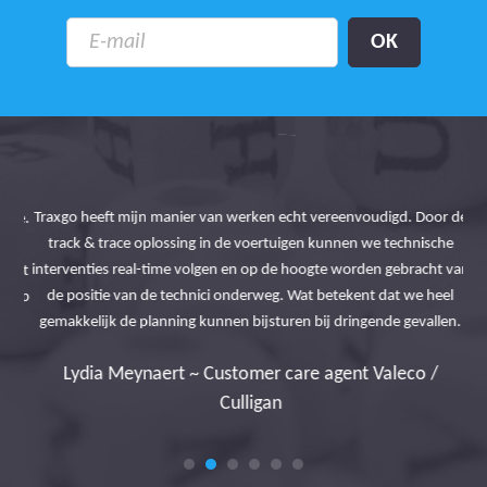
Traxgo heeft mijn manier van werken echt vereenvoudigd. Door de
tie.
track & trace oplossing in de voertuigen kunnen we technische
De
en
interventies real-time volgen en op de hoogte worden gebracht van
be
 het
de positie van de technici onderweg. Wat betekent dat we heel
tr
n op
gemakkelijk de planning kunnen bijsturen bij dringende gevallen.
le
H
Lydia Meynaert ~ Customer care agent Valeco /
Culligan