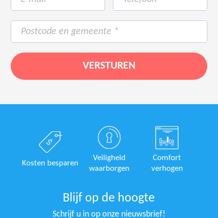
Veiligheid
Comfort
Kosten besparen
waarborgen
verhogen
Blijf op de hoogte
Schrijf u in op onze nieuwsbrief!