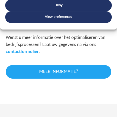
blijven behouden. Bovendien krijgt u een betere visie
Deny
over welke gegevens echt van belang zijn voor uw
proces. Deze simulaties zijn een hulpmiddel om tot een
View preferences
besluit te komen.
Wenst u meer informatie over het optimaliseren van
bedrijfsprocessen? Laat uw gegevens na via ons
contactformulier
.
MEER INFORMATIE?