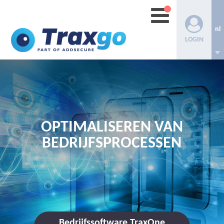
nl
LOGIN
OPTIMALISEREN VAN
BEDRIJFSPROCESSEN
Bedrijfssoftware TraxOne