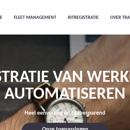
E
FLEET MANAGEMENT
RITREGISTRATIE
OVER TR
STRATIE VAN WER
AUTOMATISEREN
Heel eenvoudig en tijdbesparend
Onze toepassingen