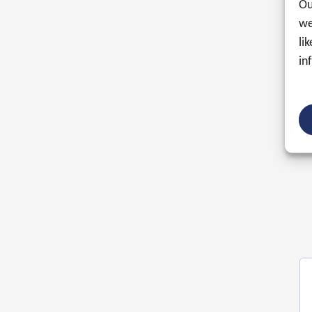
Ou
we
li
in