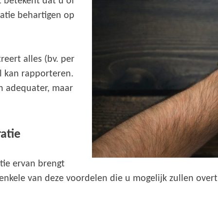
t betekent dat u of
atie behartigen op
eert alles (bv. per
l kan rapporteren.
en adequater, maar
atie
tie ervan brengt
enkele van deze voordelen die u mogelijk zullen overt