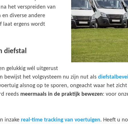
na het verspreiden van
a en diverse andere
f laat ergens wordt
 diefstal
n gelukkig wél uitgerust
n bewijst het volgsysteem nu zijn nut als
diefstalbevei
oertuig alsnog op te sporen, ongeacht waar het zicht 
erd reeds
meermaals in de praktijk bewezen
: voor onz
en inzake
real-time tracking van voertuigen
. Heeft u n