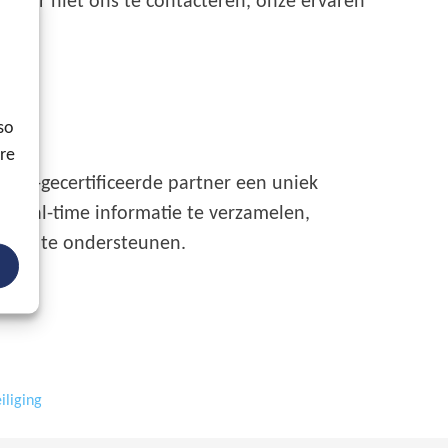
zeker niet ons te contacteren, onze ervaren
so
ore
n ISO-gecertificeerde partner een uniek
n real-time informatie te verzamelen,
ingen te ondersteunen.
iliging