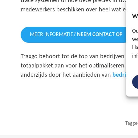
trace systemen of hoe deze precies in uw wag
medewerkers beschikken over heel wat
exper
W
Ou
MEER INFORMATIE?
NEEM CONTACT OP
we
li
in
Traxgo behoort tot de top van bedrijven actie
totaalpakket aan voor het optimaliseren van 
anderzijds door het aanbieden van
bedrijfss
Tagg