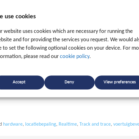
enpark of bedrijf kunnen worden ingezet? Aarzel dan 
tise
ter zake en helpen u graag verder.
e use cookies
r website uses cookies which are necessary for running the
bsite and for providing the services you request. We would al
ke to set the following optional cookies on your device. For m
formation, please read our
cookie policy
.
f in
tracking & tracing
en biedt als gespecialiseerde e
de bedrijfsprocessen, enerzijds met een platform om i
oftware
om de klant inzicht te geven en kostenbespar
Accept
Deny
View preferences
ed
hardware
,
locatiebepaling
,
Realtime
,
Track and trace
,
voertuigbeve