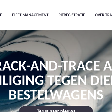
E
FLEET MANAGEMENT
RITREGISTRATIE
OVER TR
RACK-AND-TRACE A
ILIGING TEGEN DIE
BESTELWAGENS
Terug naar nieuws