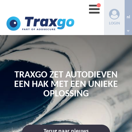
nl
LOGIN
TRAXGO ZET AUTODIEVEN
EEN HAK MET EEN UNIEKE
OPLOSSING
Terug naar nieuws