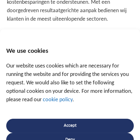
kostenbesparingen te ondersteunen. Met een
doorgedreven resultaatgerichte aanpak bedienen wij
klanten in de meest uiteenlopende sectoren.
MEER INFORMATIE?
We use cookies
Our website uses cookies which are necessary for
running the website and for providing the services you
Tagged
hardware
,
locatiebepaling
,
Track and trace
,
request. We would also like to set the following
voertuigbeveiliging
optional cookies on your device. For more information,
please read our
cookie policy
.
Spreek een expert
Accept
+31 88 225 2255
Deny