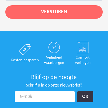
Veiligheid
Comfort
Kosten besparen
waarborgen
verhogen
Blijf op de hoogte
Schrijf u in op onze nieuwsbrief!