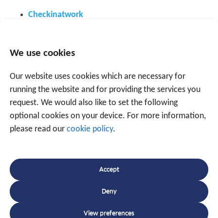
Checkinatwork
Prikklok
Track and Trace voor uw machines
en
We use cookies
aanhangwagens
Andere toepassingen
Our website uses cookies which are necessary for
running the website and for providing the services you
request. We would also like to set the following
optional cookies on your device. For more information,
please read our
cookie policy
.
Spreek een expert
Accept
+31 88 225 2255
Deny
Of maak gebruik van onderstaand formulier.
Wij
View preferences