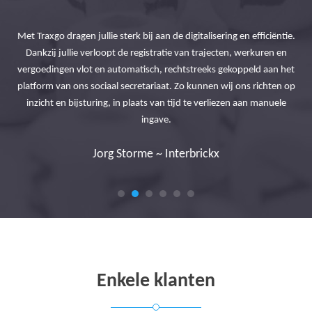
Met Traxgo dragen jullie sterk bij aan de digitalisering en efficiëntie.
eve
Lin
Dankzij jullie verloopt de registratie van trajecten, werkuren en
ale
d
vergoedingen vlot en automatisch, rechtstreeks gekoppeld aan het
en!
platform van ons sociaal secretariaat. Zo kunnen wij ons richten op
inzicht en bijsturing, in plaats van tijd te verliezen aan manuele
Q-
ingave.
Jorg Storme ~ Interbrickx
Enkele klanten