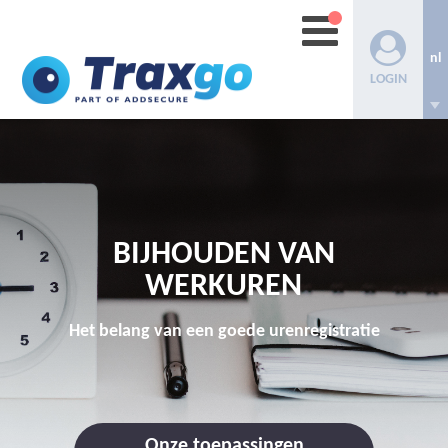
nl
LOGIN
BIJHOUDEN VAN
WERKUREN
Het belang van een goede urenregistratie
Onze toepassingen