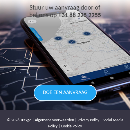
Stuur uw aanvraag door of
bel ons op
+31 88 225 2255
DOE EEN AANVRAAG
© 2026 Traxgo |
Algemene voorwaarden
|
Privacy Policy
|
Social Media
Policy
|
Cookie Policy