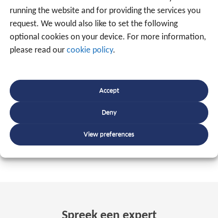
running the website and for providing the services you
BANDENSPANNINGSCONTROLESYSTEEM
request. We would also like to set the following
optional cookies on your device. For more information,
please read our
cookie policy
.
Ontdek ook alles over:
Checkinatwork
Prikklok
Accept
Track and Trace voor uw machines
en
Deny
aanhangwagens
Andere toepassingen
View preferences
Spreek een expert