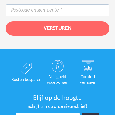
Veiligheid
Comfort
Kosten besparen
waarborgen
verhogen
Blijf op de hoogte
Schrijf u in op onze nieuwsbrief!