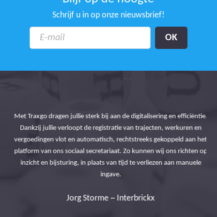
Schrijf u in op onze nieuwsbrief!
Tra
Met Traxgo dragen jullie sterk bij aan de digitalisering en efficiëntie.
eve
t
Dankzij jullie verloopt de registratie van trajecten, werkuren en
ale
int
vergoedingen vlot en automatisch, rechtstreeks gekoppeld aan het
en!
d
platform van ons sociaal secretariaat. Zo kunnen wij ons richten op
ge
inzicht en bijsturing, in plaats van tijd te verliezen aan manuele
Q-
ingave.
Jorg Storme ~ Interbrickx