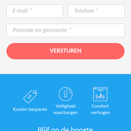
Veiligheid
Comfort
Kosten besparen
waarborgen
verhogen
Blijf op de hoogte