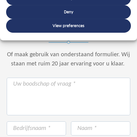
Deny
Spreek een expert
View preferences
+31 88 225 2255
Of maak gebruik van onderstaand formulier.
Wij
staan met ruim 20 jaar ervaring voor u klaar.