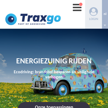
nl
LOGIN
ENERGIEZUINIG RIJDEN
Ecodriving: brandstof besparen én veiligheid
verhogen
Onze toepassingen