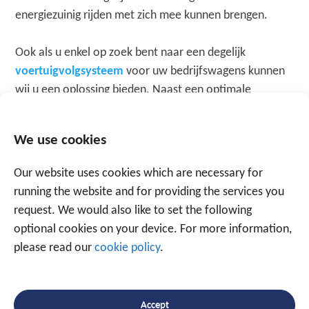
energiezuinig rijden met zich mee kunnen brengen.
Ook als u enkel op zoek bent naar een degelijk
voertuigvolgsysteem
voor uw bedrijfswagens kunnen
wij u een oplossing bieden. Naast een optimale
beveiliging van uw vloot biedt dit u een scala aan
mogelijkheden naar monitoring en rapportage,
We use cookies
waarmee geen enkele afwijking meer aan uw aandacht
zal ontsnappen.
Our website uses cookies which are necessary for
running the website and for providing the services you
request. We would also like to set the following
MEER INFORMATIE?
optional cookies on your device. For more information,
please read our
cookie policy
.
Accept