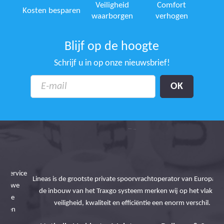
Veiligheid
Comfort
Kosten besparen
waarborgen
verhogen
Blijf op de hoogte
Schrijf u in op onze nieuwsbrief!
ice
Lineas is de grootste private spoorvrachtoperator van Europa. Met
De
de inbouw van het Traxgo systeem merken wij op het vlak van
be
veiligheid, kwaliteit en efficiëntie een enorm verschil.
tr