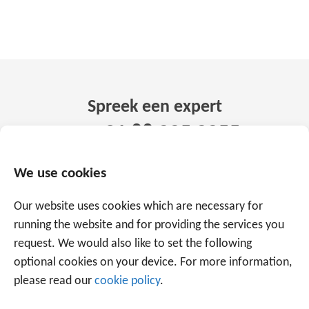
Spreek een expert
+31 88 225 2255
We use cookies
Of maak gebruik van onderstaand formulier.
Wij
Our website uses cookies which are necessary for
staan met ruim 20 jaar ervaring voor u klaar.
running the website and for providing the services you
request. We would also like to set the following
optional cookies on your device. For more information,
please read our
cookie policy
.