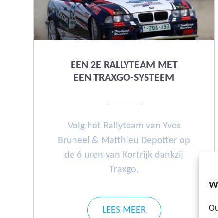
EEN 2E RALLYTEAM MET
EEN TRAXGO-SYSTEEM
Volg het Rallyteam van Yves
Bruneel & Matthieu Depotter op
de 6 uren van Kortrijk dankzij
Traxgo.
W
Ou
LEES MEER