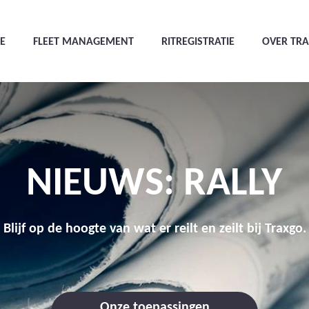
E
FLEET MANAGEMENT
RITREGISTRATIE
OVER TR
NIEUWS: RALLY
Blijf op de hoogte van wat er reilt en zeilt bij Traxgo.
Onze toepassingen