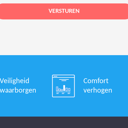
Veiligheid
Comfort
waarborgen
verhogen