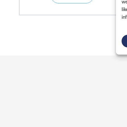
we
li
in