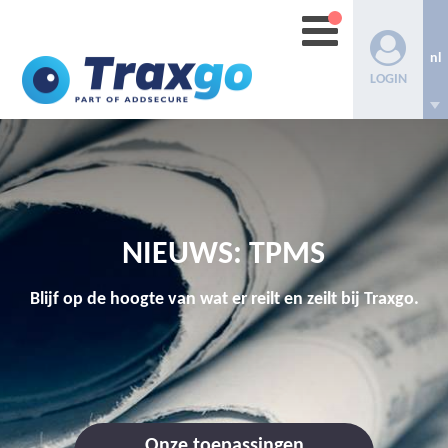
nl
LOGIN
NIEUWS: TPMS
Blijf op de hoogte van wat er reilt en zeilt bij Traxgo.
Onze toepassingen