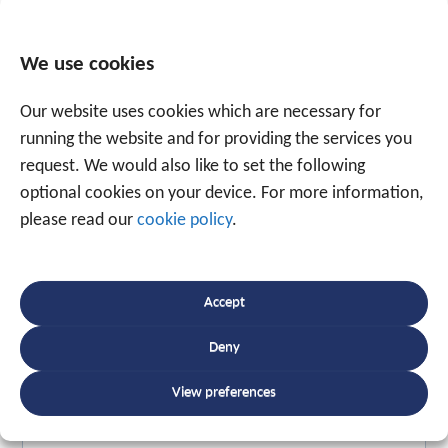
We use cookies
Our website uses cookies which are necessary for
running the website and for providing the services you
request. We would also like to set the following
Spreek een expert
optional cookies on your device. For more information,
+31 88 225 2255
please read our
cookie policy
.
Of maak gebruik van onderstaand formulier.
Wij
Accept
staan met ruim 20 jaar ervaring voor u klaar.
Deny
View preferences