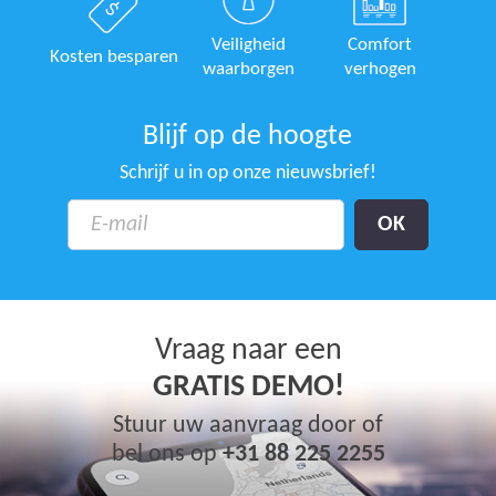
Veiligheid
Comfort
Kosten besparen
waarborgen
verhogen
Blijf op de hoogte
Schrijf u in op onze nieuwsbrief!
Vraag naar een
GRATIS DEMO!
Stuur uw aanvraag door of
bel ons op
+31 88 225 2255