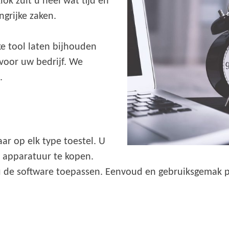
klok zult u heel wat tijd en
ngrijke zaken.
e tool laten bijhouden
voor uw bedrijf. We
.
ar op elk type toestel. U
e apparatuur te kopen.
 u de software toepassen. Eenvoud en gebruiksgemak p