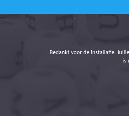
De verzamelde gegeven
verminderen terwijl we 
Han