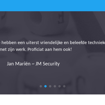
s stellen ons in staat onze administratieve belasting
een totale transparantie aanbieden. Het is dus allem
s Janssens ~ Operationeel verantwoordelijke Q-