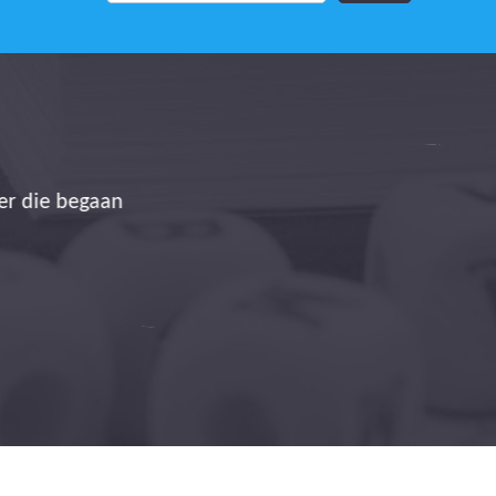
 op gevoelige wijze te
aal winst voor iedereen!
Team