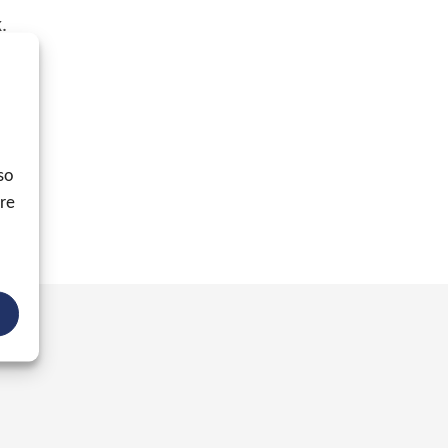
.
so
ore