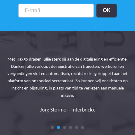
Met Traxgo dragen jullie sterk bij aan de digitalisering en efficiëntie.
 Met
De
Dankzij jullie verloopt de registratie van trajecten, werkuren en
an
be
vergoedingen vlot en automatisch, rechtstreeks gekoppeld aan het
tr
platform van ons sociaal secretariaat. Zo kunnen wij ons richten op
inzicht en bijsturing, in plaats van tijd te verliezen aan manuele
y
H
ingave.
Jorg Storme ~ Interbrickx