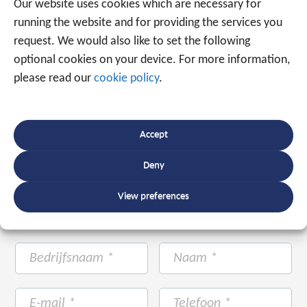
Our website uses cookies which are necessary for
Spreek een expert
running the website and for providing the services you
+31 88 225 2255
request. We would also like to set the following
optional cookies on your device. For more information,
please read our
cookie policy
.
Of maak gebruik van onderstaand formulier.
Wij
staan met ruim 20 jaar ervaring voor u klaar.
Accept
Deny
View preferences