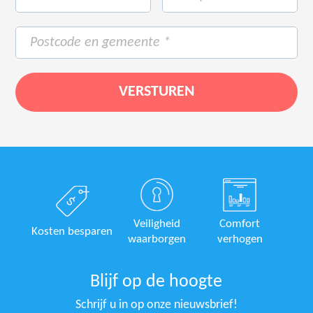
Veiligheid
Comfort
Kosten besparen
waarborgen
verhogen
Blijf op de hoogte
Schrijf u in op onze nieuwsbrief!