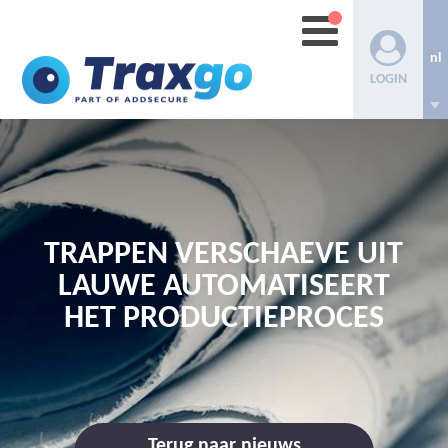
nl
LOGIN
TRAPPEN VERSCHAEVE UIT
LAUWE AUTOMATISEERT
HET PRODUCTIEPROCES
Terug naar nieuws