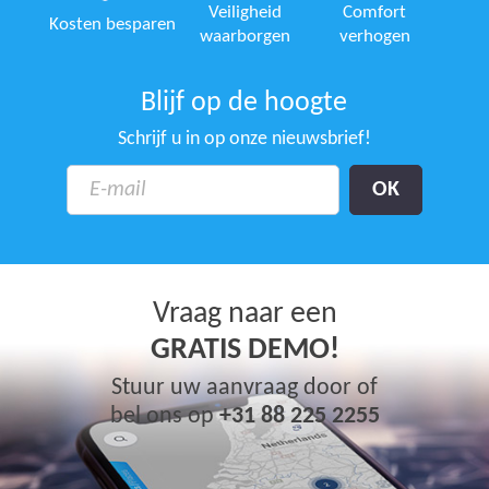
Veiligheid
Comfort
Kosten besparen
waarborgen
verhogen
Blijf op de hoogte
Schrijf u in op onze nieuwsbrief!
Vraag naar een
GRATIS DEMO!
Stuur uw aanvraag door of
bel ons op
+31 88 225 2255