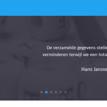
s stellen ons in staat onze administratieve belasting
een totale transparantie aanbieden. Het is dus allem
s Janssens ~ Operationeel verantwoordelijke Q-