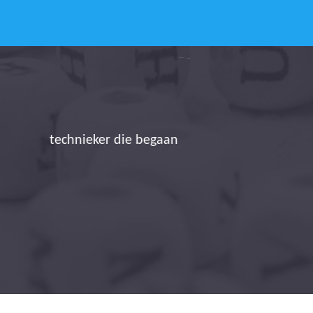
De verzamelde gegeven
verminderen terwijl we 
Han