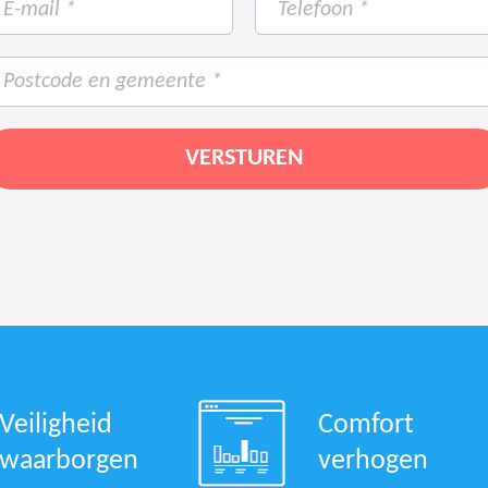
Veiligheid
Comfort
waarborgen
verhogen