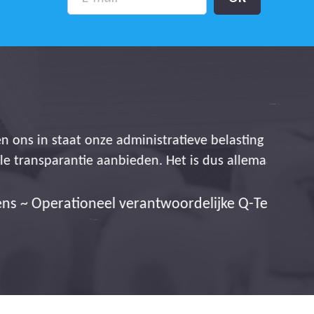
 op gevoelige wijze te
aal winst voor iedereen!
Team