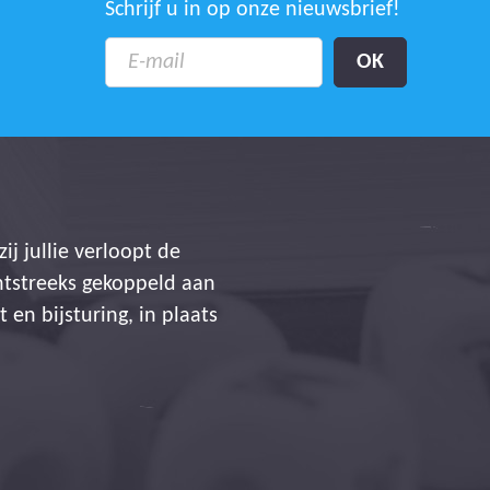
Schrijf u in op onze nieuwsbrief!
 op gevoelige wijze te
aal winst voor iedereen!
Team