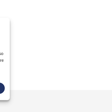
so
ore