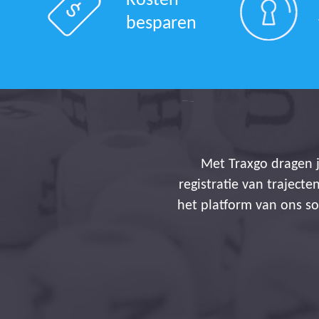
Kosten
besparen
De verzamelde gegeven
verminderen terwijl we 
Han