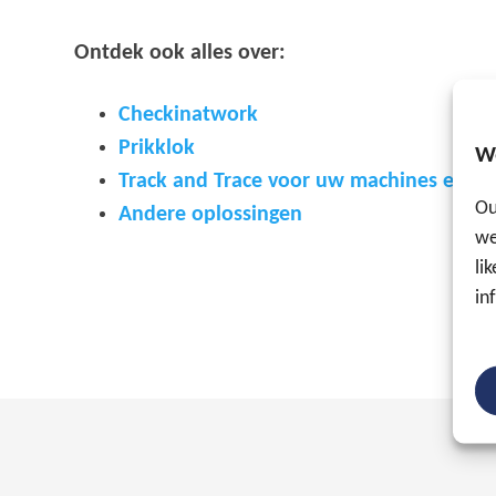
Ontdek ook alles over:
Checkinatwork
Prikklok
W
Track and Trace voor uw machines
en a
Ou
Andere oplossingen
we
li
in