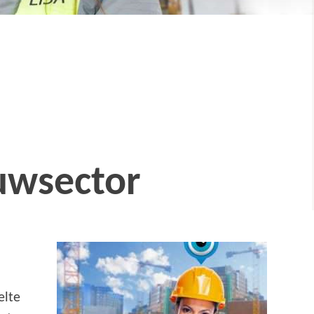
ouwsector
elte