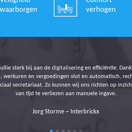
Veiligheid
Comfort
waarborgen
verhogen
s stellen ons in staat onze administratieve belasting
een totale transparantie aanbieden. Het is dus allem
s Janssens ~ Operationeel verantwoordelijke Q-