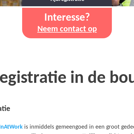
Interesse?
Neem contact op
gistratie in de b
atie
InAtWork
is inmiddels gemeengoed in een groot gede