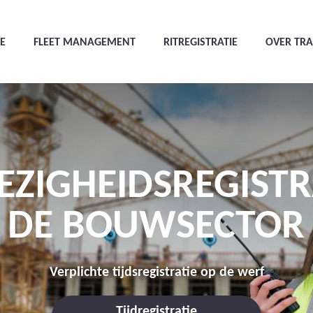
E
FLEET MANAGEMENT
RITREGISTRATIE
OVER TR
ZIGHEIDSREGISTRA
DE BOUWSECTOR
Verplichte tijdsregistratie op de werf
Tijdregistratie