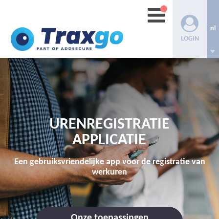
nl
LOGIN
URENREGISTRATIE
APPLICATIE
Een gebruiksvriendelijke app voor de registratie van
werkuren
Onze toepassingen