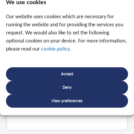
We use cookies
Our website uses cookies which are necessary for
running the website and for providing the services you
request. We would also like to set the following
Spreek een expert
optional cookies on your device. For more information,
+31 88 225 2255
please read our
cookie policy
.
Of maak gebruik van onderstaand formulier.
Wij
Accept
staan met ruim 20 jaar ervaring voor u klaar.
Deny
View preferences