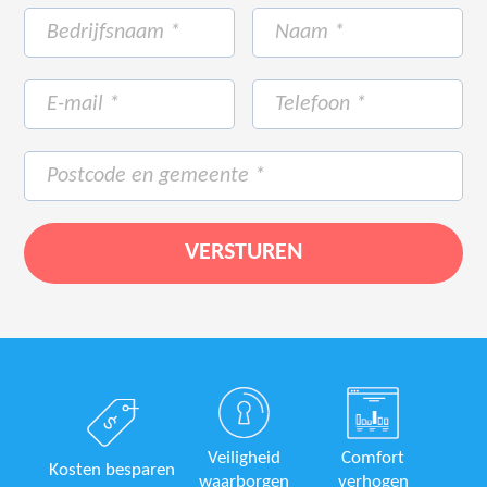
Veiligheid
Comfort
Kosten besparen
waarborgen
verhogen