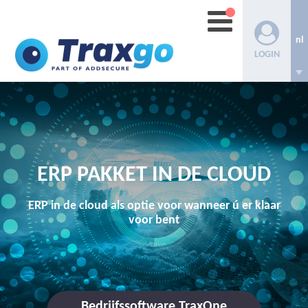
nl
LOGIN
ERP PAKKET IN DE CLOUD
ERP in de cloud als optie voor wanneer ú er klaar
voor bent
Bedrijfssoftware TraxOne