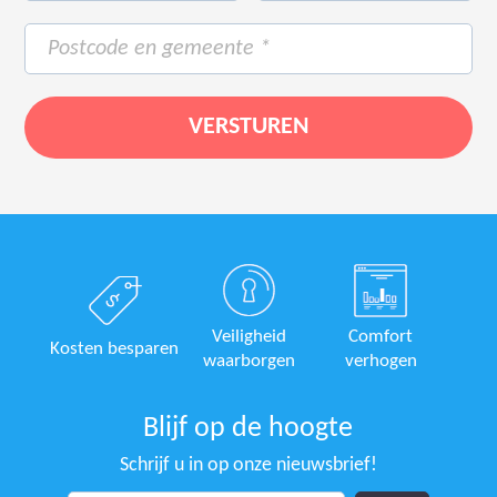
Veiligheid
Comfort
Kosten besparen
waarborgen
verhogen
Blijf op de hoogte
Schrijf u in op onze nieuwsbrief!