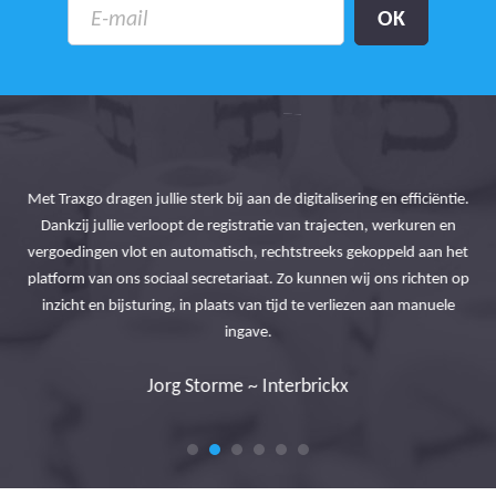
r de
Met Traxgo dragen jullie sterk bij aan de digitalisering en efficiëntie.
he
Lin
Dankzij jullie verloopt de registratie van trajecten, werkuren en
 van
d
vergoedingen vlot en automatisch, rechtstreeks gekoppeld aan het
el
platform van ons sociaal secretariaat. Zo kunnen wij ons richten op
en.
inzicht en bijsturing, in plaats van tijd te verliezen aan manuele
ingave.
Jorg Storme ~ Interbrickx