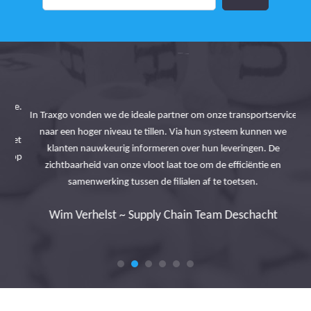
tie.
In Traxgo vonden we de ideale partner om onze transportservice
en
naar een hoger niveau te tillen. Via hun systeem kunnen we
Bed
 het
klanten nauwkeurig informeren over hun leveringen. De
be
n op
zichtbaarheid van onze vloot laat toe om de efficiëntie en
le
samenwerking tussen de filialen af te toetsen.
Wim Verhelst ~ Supply Chain Team Deschacht