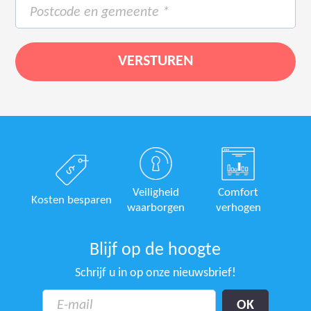
Veiligheid
Comfort
Kosten besparen
waarborgen
verhogen
Blijf op de hoogte
Schrijf u in op onze nieuwsbrief!