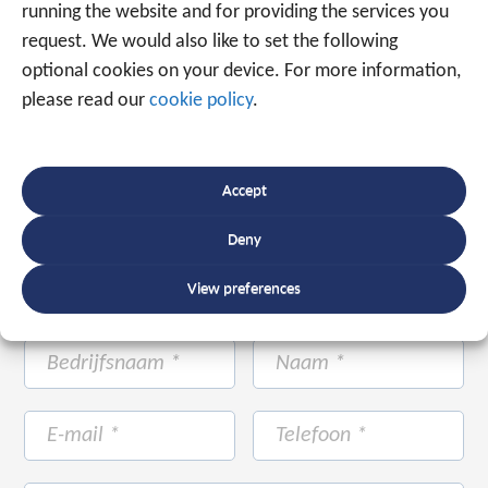
+31 88 225 2255
running the website and for providing the services you
request. We would also like to set the following
optional cookies on your device. For more information,
Of maak gebruik van onderstaand formulier.
Wij
please read our
cookie policy
.
staan met ruim 20 jaar ervaring voor u klaar.
Accept
Deny
View preferences