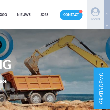
nl
AXGO
NIEUWS
JOBS
CONTACT
LOGIN
NG
GRATIS DEMO
race