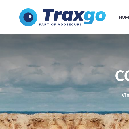
HOM
C
Vin