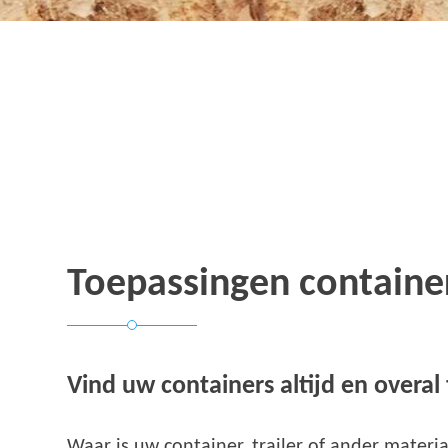
Toepassingen container
Vind uw containers altijd en overal
Waar is uw container, trailer of ander materi