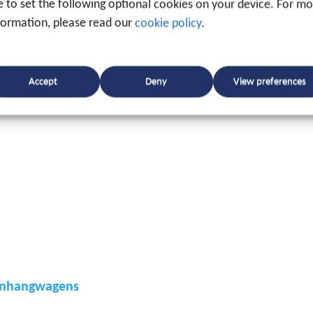
ke to set the following optional cookies on your device. For m
track en trace-systemen?
formation, please read our
cookie policy
.
 op uw maat – gratis en vrijblijvend.
Accept
Deny
View preferences
anhangwagens