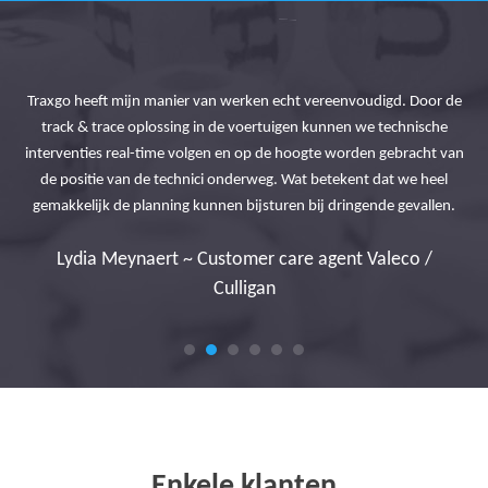
Traxgo heeft mijn manier van werken echt vereenvoudigd. Door de
eve
track & trace oplossing in de voertuigen kunnen we technische
Lin
ale
interventies real-time volgen en op de hoogte worden gebracht van
d
en!
de positie van de technici onderweg. Wat betekent dat we heel
gemakkelijk de planning kunnen bijsturen bij dringende gevallen.
Q-
Lydia Meynaert ~ Customer care agent Valeco /
Culligan
Enkele klanten