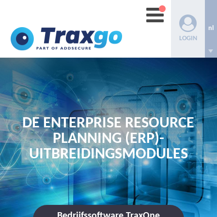
nl
LOGIN
DE ENTERPRISE RESOURCE
PLANNING (ERP)-
UITBREIDINGSMODULES
Bedrijfssoftware TraxOne