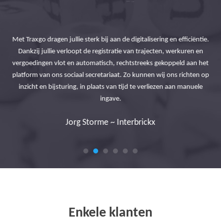
r de
Met Traxgo dragen jullie sterk bij aan de digitalisering en efficiëntie.
he
Dankzij jullie verloopt de registratie van trajecten, werkuren en
Bed
 van
vergoedingen vlot en automatisch, rechtstreeks gekoppeld aan het
be
el
platform van ons sociaal secretariaat. Zo kunnen wij ons richten op
en.
inzicht en bijsturing, in plaats van tijd te verliezen aan manuele
ingave.
Jorg Storme ~ Interbrickx
Enkele klanten