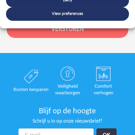
Deny
View preferences
Veiligheid
Comfort
Kosten besparen
waarborgen
verhogen
Blijf op de hoogte
Schrijf u in op onze nieuwsbrief!