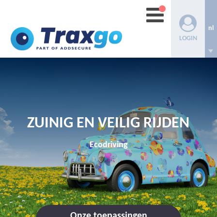
nl
LOGIN
ZUINIG EN VEILIG RIJDEN
Ecodriving
Onze toepassingen