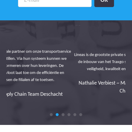
Me
ice
Lineas is de grootste private spoorvrachtoperator van Europa. Met
e
de inbouw van het Traxgo systeem merken wij op het vlak van
ve
veiligheid, kwaliteit en efficiëntie een enorm verschil.
pl
Nathalie Verbiest ~ Maintenance Delivery & Supply
Chain Lineas